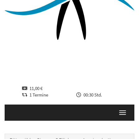
11,00 €
1 Termine
00:30 Std.
Navigati