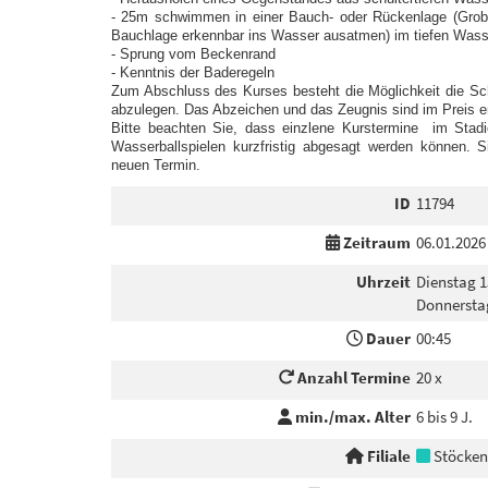
- 25m schwimmen in einer Bauch- oder Rückenlage (Gro
Bauchlage erkennbar ins Wasser ausatmen) im tiefen Wass
- Sprung vom Beckenrand
- Kenntnis der Baderegeln
Zum Abschluss des Kurses besteht die Möglichkeit die S
abzulegen. Das Abzeichen und das Zeugnis sind im Preis e
Bitte beachten Sie, dass einzlene Kurstermine im Stadi
Wasserballspielen kurzfristig abgesagt werden können
neuen Termin.
ID
11794
Zeitraum
06.01.2026
Uhrzeit
Dienstag 1
Donnersta
Dauer
00:45
Anzahl Termine
20 x
min./max. Alter
6 bis 9 J.
Filiale
Stöcken