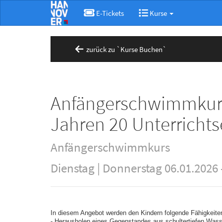
E-Tickets
Kurse
zurück zu `Kurse Buchen`
Anfängerschwimmkurs 
Jahren 20 Unterrichts
Anfängerschwimmkurs
Dienstag | Donnerstag 06.01.2026 
In diesem Angebot werden den Kindern folgende Fähigkeite
- Herausholen eines Gegenstandes aus schultertiefen Wass