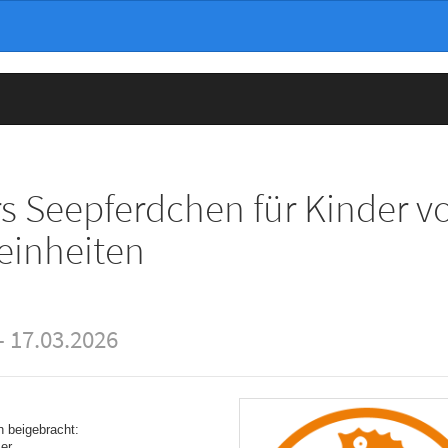
Seepferdchen für Kinder vo
einheiten
- 17.03.2026
n beigebracht:
er