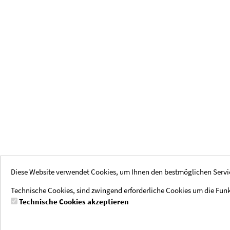
Diese Website verwendet Cookies, um Ihnen den bestmöglichen Servic
Technische Cookies, sind zwingend erforderliche Cookies um die Funk
Rechtliche Hinweise
Social Media
Zahlmethoden
Technische Cookies akzeptieren
Impressum
Instagram
PayPal, Kreditka
AGB
Datenschutzhinweise