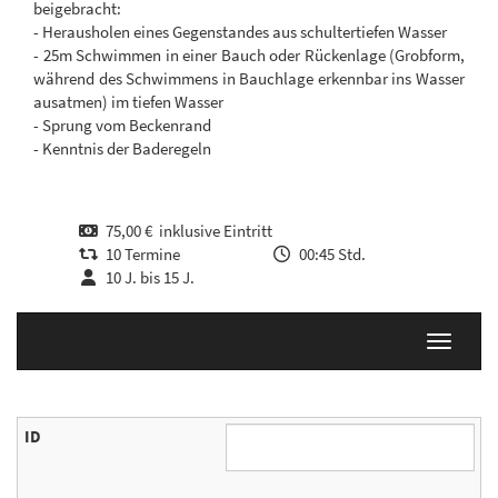
beigebracht:
- Herausholen eines Gegenstandes aus schultertiefen Wasser
- 25m Schwimmen in einer Bauch oder Rückenlage (Grobform,
während des Schwimmens in Bauchlage erkennbar ins Wasser
ausatmen) im tiefen Wasser
- Sprung vom Beckenrand
- Kenntnis der Baderegeln
75,00 € inklusive Eintritt
10 Termine
00:45 Std.
10 J. bis 15 J.
Navigati